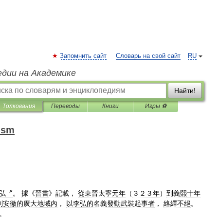
Запомнить сайт
Словарь на свой сайт
RU
едии на Академике
Найти!
Толкования
Переводы
Книги
Игры ⚽
oism
弘〞
。
據
《
晉書
》
記載
，
從東晉太寧元年
（
３２３年
）
到義熙十年
到安徽的廣大地域內
，
以李弘的名義發動武裝起事者
，
絡繹不絕
。
。