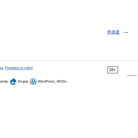
李德柔
ка
,
Реклама на сайте
18+
omla,
Drupal,
WordPress, MODx.