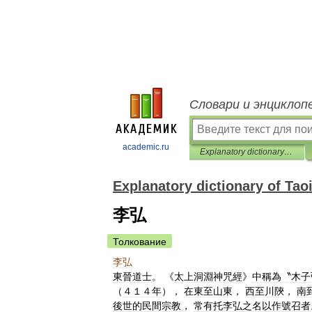
Словари и энциклоп
academic.ru
Explanatory dictionary of Taoism
Explanatory dictionary of Ta
李弘
Толкование
李弘
東晉道士
。 《
太上洞淵神咒經
》
中稱為〝木子
（
４１４年
），
在東至山東
，
西至川陝
，
南
後世的民間宗教
，
常有托李弘之名以作號召者